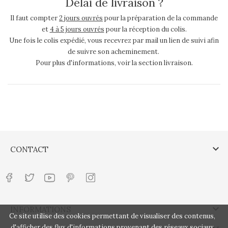
Délai de livraison ?
Il faut compter
2 jours ouvrés
pour la préparation de la commande
et
4 à 5 jours ouvrés
pour la réception du colis.
Une fois le colis expédié, vous recevrez par mail un lien de suivi afin
de suivre son acheminement.
Pour plus d'informations, voir la section livraison.

CONTACT

INFORMATIONS
Ce site utilise des cookies permettant de visualiser des contenus,
d'afficher des flux d'informations provenant des réseaux sociaux