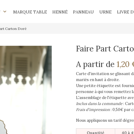
keyboard_arrow_down
U
MARQUE TABLE
HENNÉ
PANNEAU
URNE
LIVRE D
art Carton Doré
Faire Part Cart
A partir de
1,20 
Carte d'invitation se glissant 
mariés en haut à droite.
Une petite étiquette est fournie
personne à qui vous remettez la
L'assemblage de l'étiquette avec 
Inclus dans la commande
: Cart
Frais d'impression
: 0,50€ par c
Nous appliquons un tarif dégres
Quantité
40 à 4