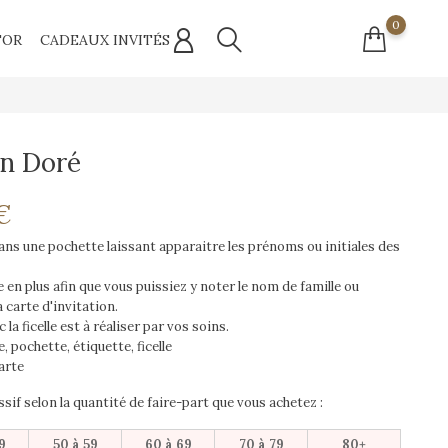
0
'OR
CADEAUX INVITÉS
on Doré
€
dans une pochette laissant apparaitre les prénoms ou initiales des
 en plus afin que vous puissiez y noter le nom de famille ou
 carte d'invitation.
la ficelle est à réaliser par vos soins.
e, pochette, étiquette, ficelle
arte
sif selon la quantité de faire-part que vous achetez :
9
50 à 59
60 à 69
70 à 79
80+