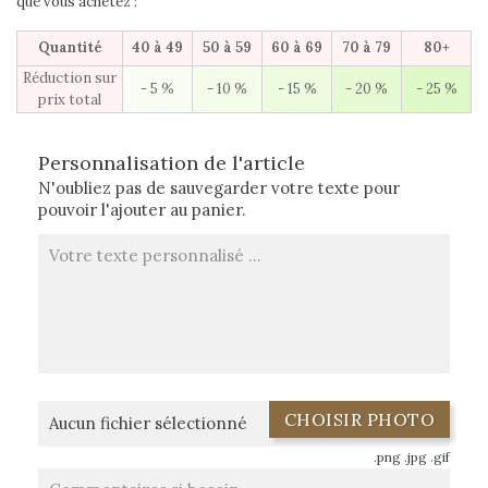
que vous achetez :
Quantité
40 à 49
50 à 59
60 à 69
70 à 79
80+
Réduction sur
- 5 %
- 10 %
- 15 %
- 20 %
- 25 %
prix total
Personnalisation de l'article
N'oubliez pas de sauvegarder votre texte pour
pouvoir l'ajouter au panier.
CHOISIR PHOTO
Aucun fichier sélectionné
.png .jpg .gif