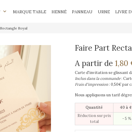
keyboard_arrow_down
U
MARQUE TABLE
HENNÉ
PANNEAU
URNE
LIVRE D
 Rectangle Royal
Faire Part Rect
A partir de
1,80
Carte d'invitation se glissant 
Inclus dans la commande
: Car
Frais d'impression
: 0,50€ par c
Nous appliquons un tarif dégres
Quantité
40 à 4
Réduction sur prix
- 5 %
total