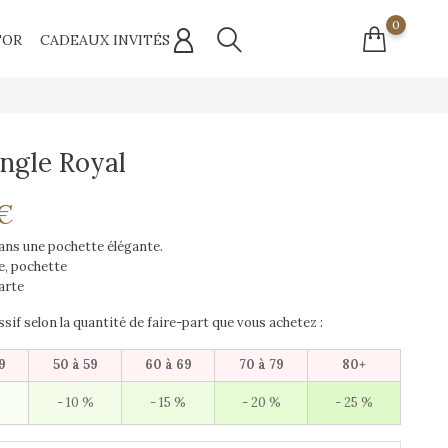
0
'OR
CADEAUX INVITÉS
angle Royal
 €
dans une pochette élégante.
te, pochette
arte
sif selon la quantité de faire-part que vous achetez :
9
50 à 59
60 à 69
70 à 79
80+
- 10 %
- 15 %
- 20 %
- 25 %