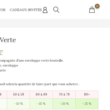
0
'OR
CADEAUX INVITÉS
 Verte
 €
compagnée d'une enveloppe verte bouteille.
te, enveloppe
arte
sif selon la quantité de faire-part que vous achetez :
9
50 à 59
60 à 69
70 à 79
80+
- 10 %
- 15 %
- 20 %
- 25 %