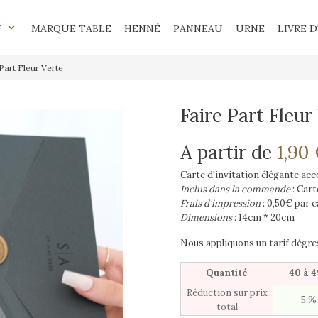
keyboard_arrow_down
U
MARQUE TABLE
HENNÉ
PANNEAU
URNE
LIVRE D
Part Fleur Verte
Faire Part Fleur
A partir de
1,90
Carte d'invitation élégante ac
Inclus dans la commande
: Car
Frais d'impression
: 0,50€ par c
Dimensions
: 14cm * 20cm
Nous appliquons un tarif dégres
Quantité
40 à 4
Réduction sur prix
- 5 %
total