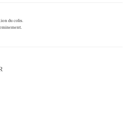
ion du colis.
acheminement.
R