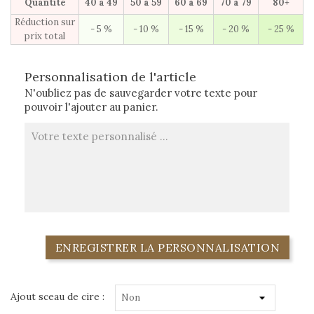
Quantité
40 à 49
50 à 59
60 à 69
70 à 79
80+
Réduction sur
- 5 %
- 10 %
- 15 %
- 20 %
- 25 %
prix total
Personnalisation de l'article
N'oubliez pas de sauvegarder votre texte pour
pouvoir l'ajouter au panier.
ENREGISTRER LA PERSONNALISATION
Ajout sceau de cire :